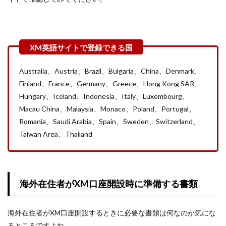
Australia、Austria、Brazil、Bulgaria、China、Denmark、
Finland、France、Germany、Greece、Hong Kong SAR、
Hungary、Iceland、Indonesia、Italy、Luxembourg、
Macau China、Malaysia、Monaco、Poland、Portugal、
Romania、Saudi Arabia、Spain、Sweden、Switzerland、
Taiwan Area、Thailand
海外在住者がXM口座開設時に準備する書類
海外在住者がXM口座開設するときに必要な書類は何なのか気にな
るところですよね。