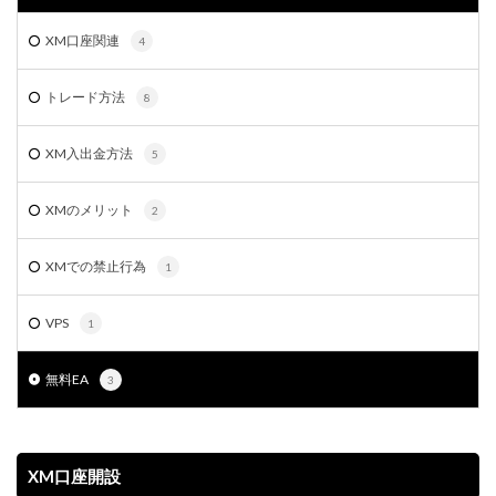
XM口座関連
4
トレード方法
8
XM入出金方法
5
XMのメリット
2
XMでの禁止行為
1
VPS
1
無料EA
3
XM口座開設