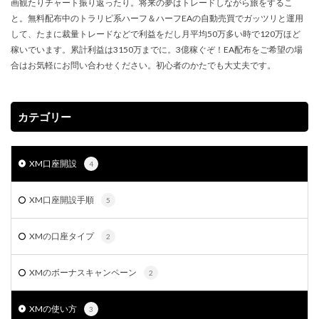
画観たりチャート振り返ったり。将来の夢はトレードしながら旅をするこ
と。無料配布中のトラリピ系ハーフ＆ハーフEAの自動売買でガッツリと運用
して、たまに裁量トレードなどで利益をだし月平均50万多い時で120万ほど
稼いでいます。累計利益は3150万までに。3億稼ぐぞ！EA配布をご希望の場
合はお気軽にお問い合わせください。初心者のかたでも大丈夫です。
カテゴリー
XM口座開設
4
XM口座開設手順
5
XMの口座タイプ
2
XMのボーナスキャンペーン
2
XMの使い方
3