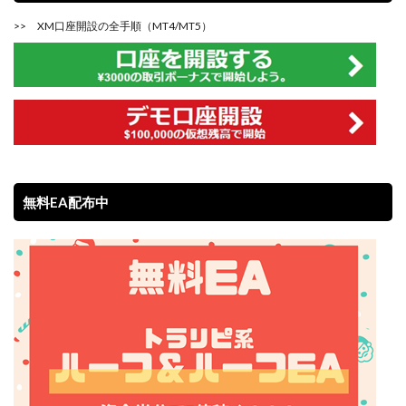
>>
XM口座開設の全手順（MT4/MT5）
無料EA配布中