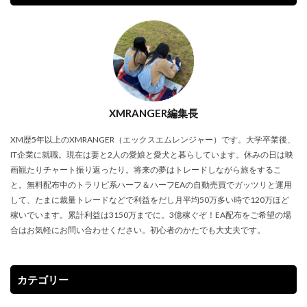
XMRANGER編集長
XM歴5年以上のXMRANGER（エックスエムレンジャー）です。大学卒業後、
IT企業に就職。現在は妻と2人の愛娘と愛犬と暮らしています。休みの日は映
画観たりチャート振り返ったり。将来の夢はトレードしながら旅をするこ
と。無料配布中のトラリピ系ハーフ＆ハーフEAの自動売買でガッツリと運用
して、たまに裁量トレードなどで利益をだし月平均50万多い時で120万ほど
稼いでいます。累計利益は3150万までに。3億稼ぐぞ！EA配布をご希望の場
合はお気軽にお問い合わせください。初心者のかたでも大丈夫です。
カテゴリー