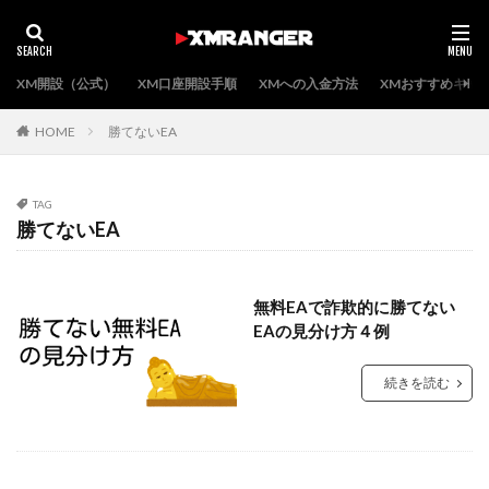
XM開設（公式）
XM口座開設手順
XMへの入金方法
XMおすすめキャ
HOME
勝てないEA
TAG
勝てないEA
無料EAで詐欺的に勝てない
EAの見分け方４例
続きを読む