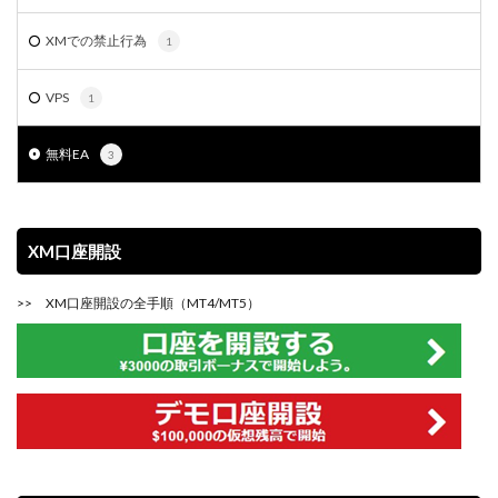
XMでの禁止行為
1
VPS
1
無料EA
3
XM口座開設
>>
XM口座開設の全手順（MT4/MT5）