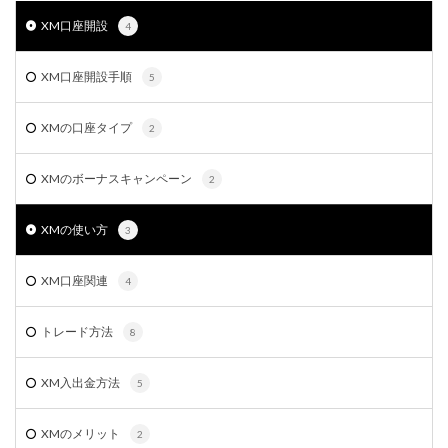
XM口座開設
4
XM口座開設手順
5
XMの口座タイプ
2
XMのボーナスキャンペーン
2
XMの使い方
3
XM口座関連
4
トレード方法
8
XM入出金方法
5
XMのメリット
2